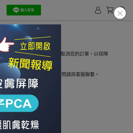
易安全與時效，系統設定逾時將取消您的訂單，以保障
送範圍僅限台灣本島) 若有疑問請與客服聯繫。