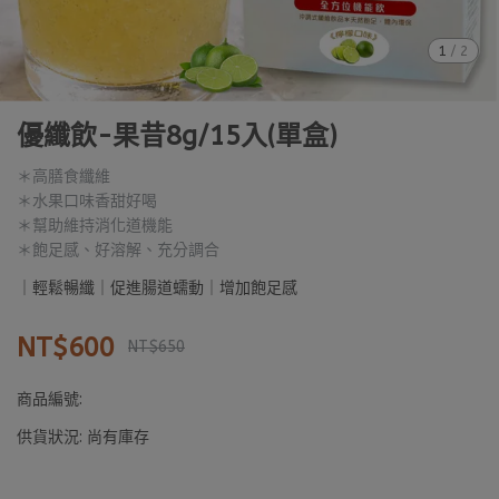
1
/
2
優纖飲-果昔8g/15入(單盒)
＊高膳食纖維
＊水果口味香甜好喝
＊幫助維持消化道機能
＊飽足感、好溶解、充分調合
｜輕鬆暢纖｜促進腸道蠕動｜增加飽足感
NT$600
NT$650
商品編號:
供貨狀況:
尚有庫存