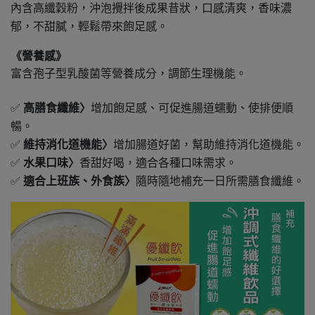
內含高纖穀粉，沖泡攪拌後成果昔狀，口感清爽，香味濃
郁，不甜膩，輕鬆帶來飽足感。
《營養感》
富含孢子型乳酸菌等營養成分，調節生理機能。
✅
高膳食纖維〉
增加飽足感、可促進腸道蠕動、使排便順
暢。
✅
維持消化道機能〉
增加腸道好菌，幫助維持消化道機能。
✅
水果口味〉
香甜好喝，適合各種口味需求。
✅
〉
隨時隨地補充一日所需膳食纖維
。
適合上班族、外食族