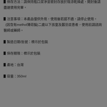
▋保存方法：請保持瓶口潔淨並密封存放於陰涼乾燥處，開封後請
盡速使用完畢。
▋注意事項：本產品僅供外用，使用後若感不適，請停止使用。
(因含有methol薄荷腦)二歲以下孩童及蠶豆症患者，使用前請諮詢
醫師或藥師。
▋製造日期/批號：標示於包裝
▋保存期限：標示於包裝
▋產地：台灣
▋容量：350ml