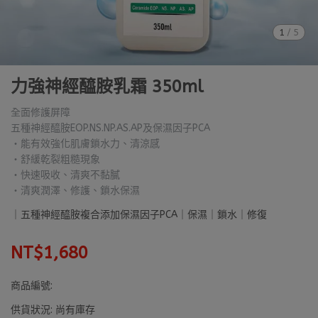
1
/
5
力強神經醯胺乳霜 350ml
全面修護屏障
五種神經醯胺EOP.NS.NP.AS.AP及保濕因子PCA
‧能有效強化肌膚鎖水力、清涼感
‧舒緩乾裂粗糙現象
‧快速吸收、清爽不黏膩
‧清爽潤澤、修護、鎖水保濕
｜五種神經醯胺複合添加保濕因子PCA｜保濕｜鎖水｜修復
NT$1,680
商品編號:
供貨狀況:
尚有庫存