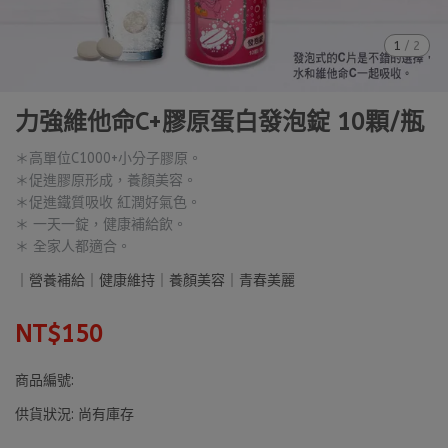
1
/
2
力強維他命C+膠原蛋白發泡錠 10顆/瓶
＊高單位C1000+小分子膠原。
＊促進膠原形成，養顏美容。
＊促進鐵質吸收 紅潤好氣色。
＊ 一天一錠，健康補給飲。
＊ 全家人都適合。
｜營養補給｜健康維持｜養顏美容｜青春美麗
NT$150
商品編號:
供貨狀況:
尚有庫存