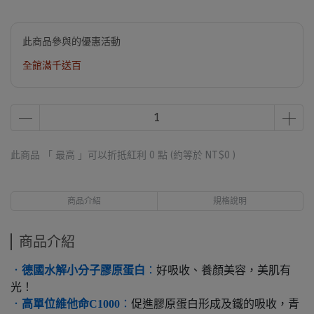
此商品參與的優惠活動
全館滿千送百
此商品 「 最高 」可以折抵紅利
0
點 (約等於
NT$0
)
商品介紹
規格說明
商品介紹
德國水解小分子膠原蛋白
．
：
好吸收、養顏美容，美肌有
光！
．
高單位維他命C1000
：
促進膠原蛋白形成及鐵的吸收，青