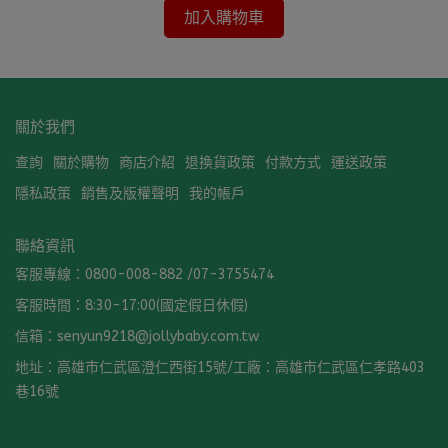
加入購物車
關於我們
查詢
關於購物
商店介紹
退換貨政策
付款方式
運送政策
隱私政策
銷售及版權聲明
我的帳戶
聯絡資訊
客服專線：0800-008-882 /07-3755474
客服時間：8:30-17:00(國定假日休假)
信箱：senyun9218@jollybaby.com.tw
地址：高雄市仁武區澄仁西街15號/工廠：高雄市仁武區仁孝路403
巷16號