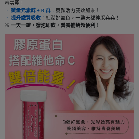
春美麗！
．
微量元素鋅 + B 群
：
養顏活力雙效加乘！
．
提升鐵質吸收
：
紅潤好氣色，一整天都神采奕奕！
※
一天一錠，發泡即飲，營養補給超便利！