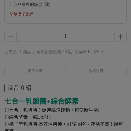
此商品參與的優惠活動
全館滿千送百
此商品 「 最高 」可以折抵紅利
50
點 (約等於
NT$50
)
商品介紹
規格說明
商品介紹
七合一乳酸菌+綜合酵素
◎七合一乳酸菌：促進腸道蠕動，暢快新生活!
◎綜合酵素：幫助消化!
◎孢子型乳酸菌-長效活菌種，耐酸!耐熱~ 存活率高！順暢