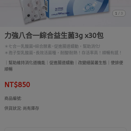
1
/
3
力強八合一綜合益生菌3g x30包
＊七合一乳酸菌+綜合酵素-促進腸道蠕動，幫助消化!
＊孢子型乳酸菌-長效活菌種，耐酸!耐熱！存活率高！順暢有感！
｜幫助維持消化道機能｜促進腸道蠕動｜改變細菌叢生態｜使排便
順暢
NT$850
商品編號:
供貨狀況:
尚有庫存