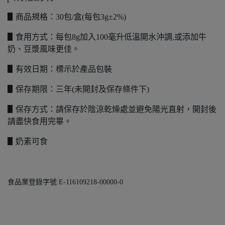
▋商品規格：30包/盒(每包3g±2%)
▋食用方式：每包8g加入100毫升低溫開水沖調,或添加牛
奶、豆漿風味更佳。
▋有效日期：標示於產品包裝
▋保存期限：三年(未開封及保存條件下)
▋保存方式：請保存於陰涼乾燥處並避免陽光直射，開封後
請盡快食用完畢。
▋奶素可食
食品業登錄字號 E-116109218-00000-0